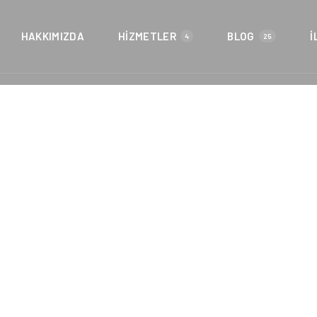
HAKKIMIZDA
HIZMETLER
BLOG
İ
4
25